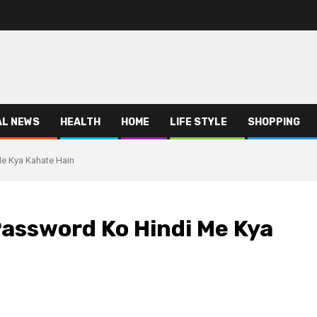
AL NEWS
HEALTH
HOME
LIFE STYLE
SHOPPING
di Me Kya Kahate Hain
है ? | Password Ko Hindi Me Kya