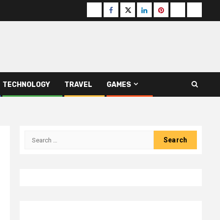
Buzzfeed
Facebook
Twitter
linkedin
pinterest
microsoft
moz
TECHNOLOGY
TRAVEL
GAMES
Search
for: