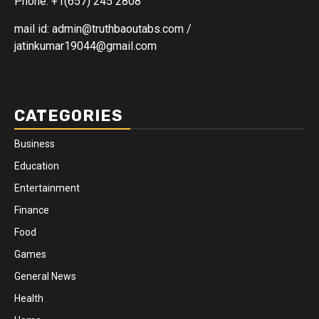
Phone: +1(657) 245 2808
mail id: admin@truthbaoutabs.com /
jatinkumar19044@gmail.com
CATEGORIES
Business
Education
Entertainment
Finance
Food
Games
General News
Health