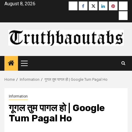
Skip
August 8, 2026
Buzzfeed
Facebook
Twitter
linkedin
pinterest
micr
to
moz
content
Primary
Menu
Home
Information
गूगल तुम पागल हो | Google Tum Pagal Ho
Information
गूगल तुम पागल हो | Google
Tum Pagal Ho