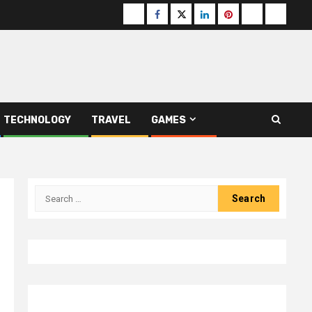
Buzzfeed
Facebook
Twitter
linkedin
pinterest
microsoft
moz
TECHNOLOGY
TRAVEL
GAMES
Search
for: