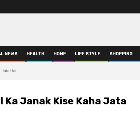
AL NEWS
HEALTH
HOME
LIFE STYLE
SHOPPING
a Jata Hai
ugol Ka Janak Kise Kaha Jata